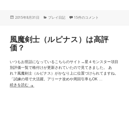
投
2015年8月31日
カ
プレイ日記
アリーナ初の金2！ への
15件のコメント
稿
テ
日:
ゴ
リ
風魔剣士（ルピナス）は高評
ー
価？
いつもお世話になっているこちらのサイト→星４モンスター項目
別評価一覧で格付けが更新されていたので見てきました。 あ
れ？風魔剣士（ルピナス）がかなり上に位置づけられてますね。
「試練の塔で大活躍。アリーナ攻めや周回引率もOK …
続きを読む
風魔剣士（ルピナス）は高評価？