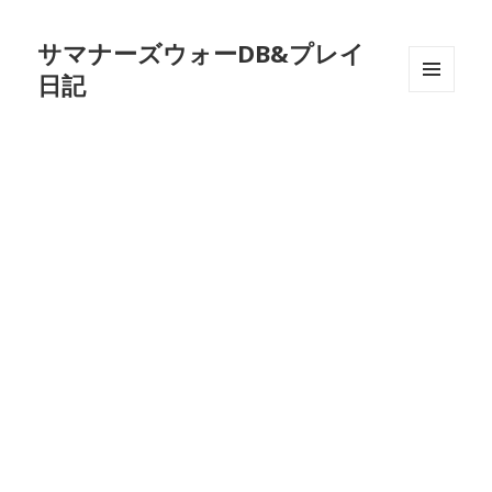
サマナーズウォーDB&プレイ
日記
メニュ
ーとウ
ィジェ
ット