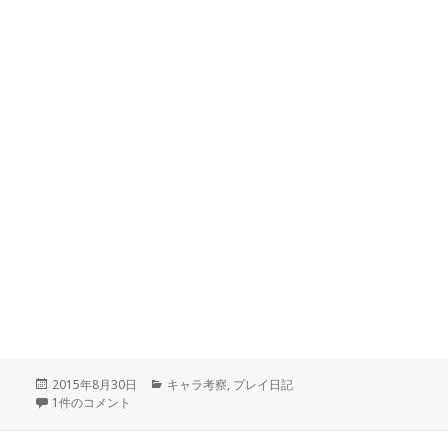
投
2015年8月30日
カ
キャラ考察
,
プレイ日記
稿
風魔剣士（ルピナス）は高評価？ への
1件のコメント
テ
日:
ゴ
リ