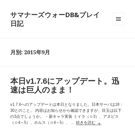
サマナーズウォーDB&プレイ
日記
メニュ
ーとウ
ィジェ
ット
月別: 2015年9月
本日v1.7.6にアップデート。迅
速は巨人のまま！
v1.7.6へのアップデートは本日となりました。日本サーバは18：
30とのこと。 内容はお知らせから確認できますが、目玉は以下
の3点でしょうか。 ・新キャラ実装 ミイラ（☆3）、アヌビス
（☆4～5）、ホルス（☆4～5）、 …
続きを読む
本日v1.7.6にアッ