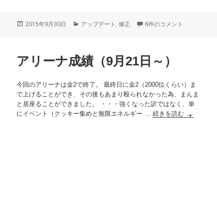
投
2015年9月30日
カ
アップデート
,
修正
本日v1.7.6にアップデー
6件のコメント
稿
テ
日:
ゴ
リ
アリーナ成績（9月21日～）
ー
今回のアリーナは金2で終了。 最終日に金2（2000位くらい）ま
で上げることができ、その後もあまり殴られなかった為、まんま
と居座ることができました。 ・・・強くなった訳ではなく、単
にイベント（クッキー集めと無限エネルギー …
続きを読む
アリーナ成