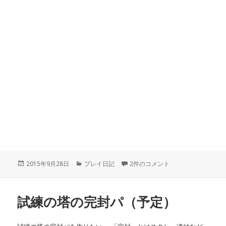
投
2015年9月28日
カ
プレイ日記
アリーナ成績（9月21日～） への
2件のコメント
稿
テ
日:
ゴ
リ
試練の塔の完封パ（予定）
ー