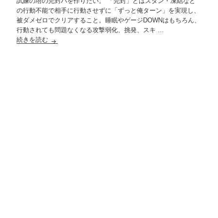
試練の塔の完封パを作りたい。 「完封」とはスタン・凍結など
の行動不能で相手に行動させずに「ずっと俺ターン」を実現し、
被ダメゼロでクリアすること。睡眠やゲージDOWNはもちろん、
行動されても問題なくなる攻撃弱化、挑発、スキ …
続きを読む
試練の塔の完封パ（予定）