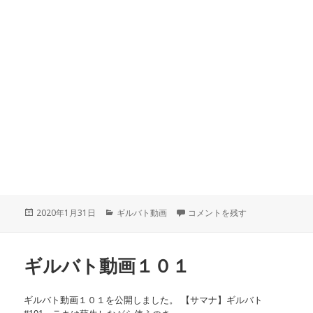
投
2020年1月31日
カ
ギルバト動画
ギルバト動画＃１０２。被クリテ
コメントを残す
稿
テ
日:
ゴ
リ
ギルバト動画１０１
ー
ギルバト動画１０１を公開しました。 【サマナ】ギルバト