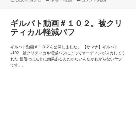
投
2020年1月31日
カ
ギルバト動画
ギルバト動画＃１０３ に
コメントを残す
稿
テ
日:
ゴ
リ
ギルバト動画＃１０２。被クリ
ー
ティカル軽減バフ
ギルバト動画＃１０２を公開しました。 【サマナ】ギルバト
#102 被クリティカル軽減バフによってオーディンがスカしてく
れた 普段はほんとに効果あるんだかないんだかわからないヤツ
です。。