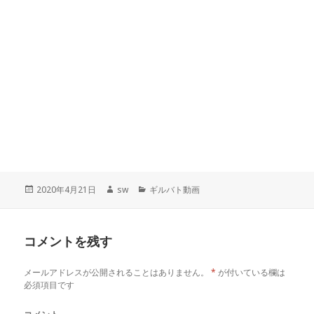
投
2020年4月21日
作
sw
カ
ギルバト動画
稿
成
テ
日:
者
ゴ
リ
コメントを残す
ー
メールアドレスが公開されることはありません。
*
が付いている欄は
必須項目です