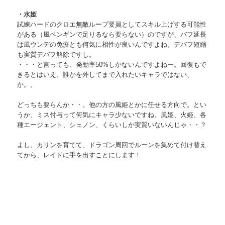
・水姫
試練ハードのクロエ無敵ループ要員としてスキル上げする可能性
がある（風ペンギンで足りるなら要らない）のですが、バフ延長
は風ウンデの免疫とも何気に相性が良いんですよね。デバフ短縮
も実質デバフ解除ですし。
・・・と言っても、発動率50%しかないんですよねー。回復もで
きるとはいえ、誰かを外してまで入れたいキャラではない、
か。。
どっちも要らんか・・。他の方の風姫とかに任せる方向で。とい
うか、ミス付与って何気にキャラ少ないですね。風姫、火姫、各
種エージェント、シェノン、くらいしか実質いないんじゃ・・？
よし。カリンを育てて、ドラゴン周回でルーンを集めて付け替え
てから、レイドに手を出すことにします！