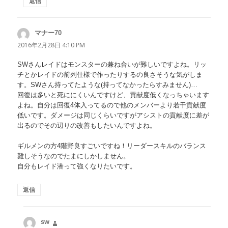
返信
マナー70
よ
り:
2016年2月28日 4:10 PM
SWさんレイドはモンスターの兼ね合いが難しいですよね。リッ
チとかレイドの前列仕様で作ったりするの良さそうな気がしま
す。SWさん持ってたような(持ってなかったらすみません)…
回復は多いと死ににくいんですけど、貢献度低くなっちゃいます
よね。自分は回復4体入ってるので他のメンバーより若干貢献度
低いです。ダメージは同じくらいですがアシストの貢献度に差が
出るのでその辺りの改善もしたいんですよね。
ギルメンの方4階野良すごいですね！リーダースキルのバランス
難しそうなのでたまにしかしません。
自分もレイド潜って強くなりたいです。
返信
sw
よ