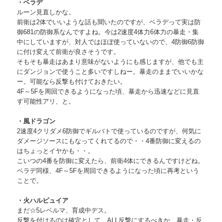
・ベラデ
ルーン見直しかな。
前衛は2体でいいような話も聞いたのですが、ベラデって実は防
御681の防御系なんですよね。今は2速度4体力6体力の暴走・集
中にしていますが、対人ではほぼ使っていないので、4防御6防御
に付け変えて前衛が良さそうです。
そもそも暴走はあまり意味がないようにも感じますが、他でも主
にダンジョンで使うこと多いですしねー。暴走のままでいいかな
ー。可能なら反撃も付けておきたい。
4F～5Fを周回できるようになった頃、暴走から迅速などに見直
す可能性アリ、と。
・風ドラゴン
2速度4クリダメ6防御でギルバトで使っているのですが、何気に
ダメージソースにもなってくれてるので・・4番防御に変えるの
はちょっとイヤかも・・。
こいつの4番を防御に変えたら、前衛4体にできるんですけどね。
ベラデ同様、4F～5Fを周回できるようになった頃に再考という
ことで。
・火ハルピュイア
まだ☆5レベルマ、育成中デス。
反撃を付けるのは確定として、ALL反撃にするべきか、暴走・反