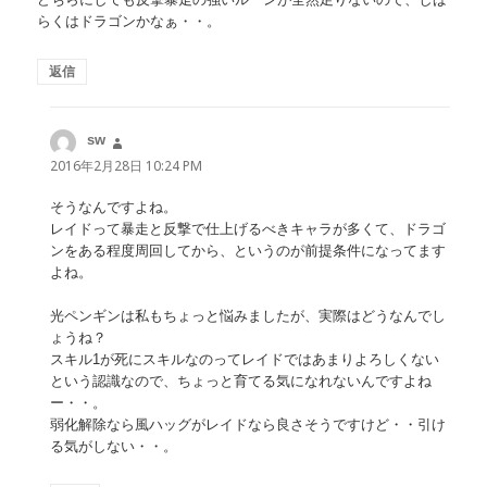
らくはドラゴンかなぁ・・。
返信
sw
よ
り:
2016年2月28日 10:24 PM
そうなんですよね。
レイドって暴走と反撃で仕上げるべきキャラが多くて、ドラゴ
ンをある程度周回してから、というのが前提条件になってます
よね。
光ペンギンは私もちょっと悩みましたが、実際はどうなんでし
ょうね？
スキル1が死にスキルなのってレイドではあまりよろしくない
という認識なので、ちょっと育てる気になれないんですよね
ー・・。
弱化解除なら風ハッグがレイドなら良さそうですけど・・引け
る気がしない・・。