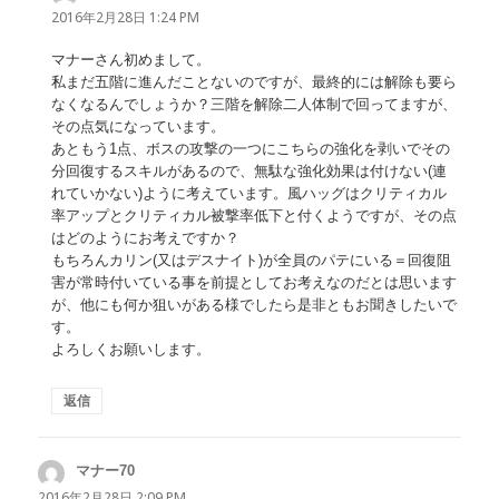
り:
2016年2月28日 1:24 PM
マナーさん初めまして。
私まだ五階に進んだことないのですが、最終的には解除も要ら
なくなるんでしょうか？三階を解除二人体制で回ってますが、
その点気になっています。
あともう1点、ボスの攻撃の一つにこちらの強化を剥いでその
分回復するスキルがあるので、無駄な強化効果は付けない(連
れていかない)ように考えています。風ハッグはクリティカル
率アップとクリティカル被撃率低下と付くようですが、その点
はどのようにお考えですか？
もちろんカリン(又はデスナイト)が全員のパテにいる＝回復阻
害が常時付いている事を前提としてお考えなのだとは思います
が、他にも何か狙いがある様でしたら是非ともお聞きしたいで
す。
よろしくお願いします。
返信
マナー70
よ
り:
2016年2月28日 2:09 PM