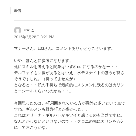
返信
sw
よ
り:
2016年2月28日 3:21 PM
マナーさん、103さん、コメントありがとうございます。
いや、ほんとに参考になります。
死にスキルを考えると闇象はいずれoutになるのかなー・・。
デルフォイも回復があるとはいえ、水デスナイトのほうが良さ
そうですしね。（持ってませんが）
となると・・私の手持ちで最終的にスタメンに残るのはカリン
とエシールくらいなのかも・・。
今回思ったのは、4F周回されている方が意外と多いという点で
すね。ギルメンも野良4Fとか多かった。。
これはアリーナ・ギルバトがキツイと感じるのも当然ですね。
なんとかしないといけないので・・クロエの先にカリンを☆6
にしておこうかな。