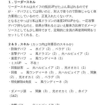
１．リーダースキル
リーダースキルは火イフの抵抗UPがたぶん喜ばれるのです
が・・デバフとしては弱いのと、対人で使うので防御じゃなく体
力重視にしているので、正直入れたくないデス。
となるとやっぱり私は風ドラゴンの速度24%UPかな。一応攻撃
デバフ持ちなのと、効果が薄れるとはいえ敵体力比例でダメージ
ソースとしても少し期待できて、定期的に全員の再使用時間をリ
セットしてくれる、と。
２＆３．スキル
（カッコ内は何番目のスキルか）
・防御デバフ → 水イフ（2）、ベラデ（1）
・攻撃デバフ → 風ドラゴン（2）、火ハルピュイア（1）
・速度デバフ → 風ウンディーネ（1）
・ミスUP → 不在！
・回復妨害 → 火ハルピュイア（2）、光オオカミ（1）
・回復 → 風ウンディーネ（3）、火ハルピュイア（3）、闇象
（2）、光オオカミ（2）、ベラデ（3）
・弱化解除&免疫 → 風ウンディーネ（3）
・ダメージ源 → 闇象（3）、光オオカミ（3）、水イフ
（1&2）