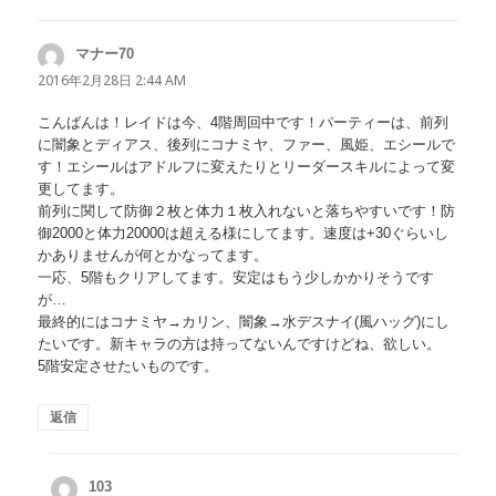
マナー70
よ
り:
2016年2月28日 2:44 AM
こんばんは！レイドは今、4階周回中です！パーティーは、前列
に闇象とディアス、後列にコナミヤ、ファー、風姫、エシールで
す！エシールはアドルフに変えたりとリーダースキルによって変
更してます。
前列に関して防御２枚と体力１枚入れないと落ちやすいです！防
御2000と体力20000は超える様にしてます。速度は+30ぐらいし
かありませんが何とかなってます。
一応、5階もクリアしてます。安定はもう少しかかりそうです
が…
最終的にはコナミヤ→カリン、闇象→水デスナイ(風ハッグ)にし
たいです。新キャラの方は持ってないんですけどね、欲しい。
5階安定させたいものです。
返信
103
よ