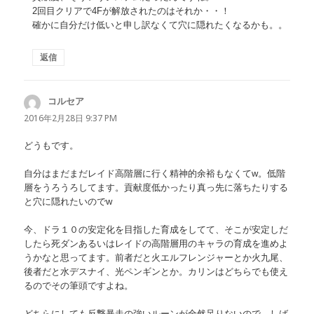
2回目クリアで4Fが解放されたのはそれか・・！
確かに自分だけ低いと申し訳なくて穴に隠れたくなるかも。。
返信
コルセア
よ
り:
2016年2月28日 9:37 PM
どうもです。
自分はまだまだレイド高階層に行く精神的余裕もなくてw。低階
層をうろうろしてます。貢献度低かったり真っ先に落ちたりする
と穴に隠れたいのでw
今、ドラ１０の安定化を目指した育成をしてて、そこが安定しだ
したら死ダンあるいはレイドの高階層用のキャラの育成を進めよ
うかなと思ってます。前者だと火エルフレンジャーとか火九尾、
後者だと水デスナイ、光ペンギンとか。カリンはどちらでも使え
るのでその筆頭ですよね。
どちらにしても反撃暴走の強いルーンが全然足りないので、しば