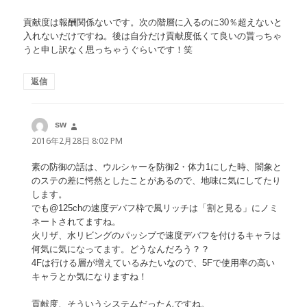
貢献度は報酬関係ないです。次の階層に入るのに30％超えないと
入れないだけですね。後は自分だけ貢献度低くて良いの貰っちゃ
うと申し訳なく思っちゃうぐらいです！笑
返信
sw
よ
り:
2016年2月28日 8:02 PM
素の防御の話は、ウルシャーを防御2・体力1にした時、闇象と
のステの差に愕然としたことがあるので、地味に気にしてたり
します。
でも@125chの速度デバフ枠で風リッチは「割と見る」にノミ
ネートされてますね。
火リザ、水リビングのパッシブで速度デバフを付けるキャラは
何気に気になってます。どうなんだろう？？
4Fは行ける層が増えているみたいなので、5Fで使用率の高い
キャラとか気になりますね！
貢献度、そういうシステムだったんですね。