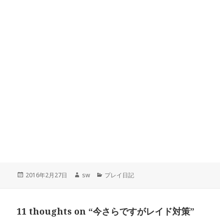
投
2016年2月27日
作
sw
カ
プレイ日記
稿
成
テ
日:
者
ゴ
リ
11 thoughts on “今さらですがレイド対策”
ー