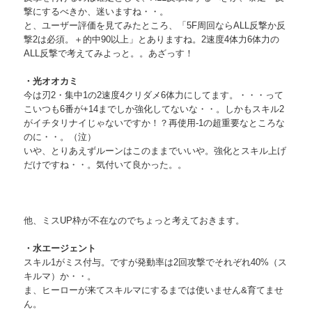
撃にするべきか、迷いますね・・。
と、ユーザー評価を見てみたところ、「5F周回ならALL反撃か反
撃2は必須。＋的中90以上」とありますね。2速度4体力6体力の
ALL反撃で考えてみよっと。。あざっす！
・光オオカミ
今は刃2・集中1の2速度4クリダメ6体力にしてます。・・・って
こいつも6番が+14までしか強化してないな・・。しかもスキル2
がイチタリナイじゃないですか！？再使用-1の超重要なところな
のに・・。（泣）
いや、とりあえずルーンはこのままでいいや。強化とスキル上げ
だけですね・・。気付いて良かった。。
他、ミスUP枠が不在なのでちょっと考えておきます。
・水エージェント
スキル1がミス付与。ですが発動率は2回攻撃でそれぞれ40%（ス
キルマ）か・・。
ま、ヒーローが来てスキルマにするまでは使いません&育てませ
ん。