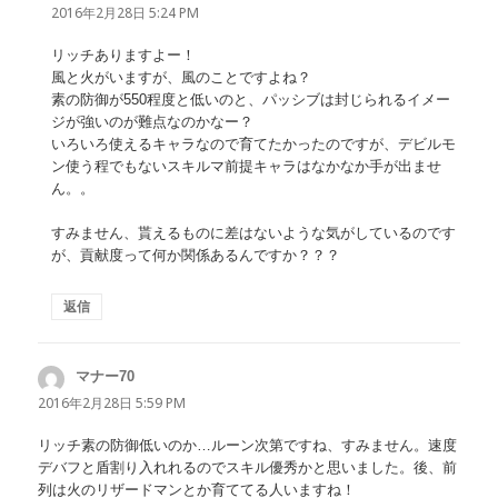
り:
2016年2月28日 5:24 PM
リッチありますよー！
風と火がいますが、風のことですよね？
素の防御が550程度と低いのと、パッシブは封じられるイメー
ジが強いのが難点なのかなー？
いろいろ使えるキャラなので育てたかったのですが、デビルモ
ン使う程でもないスキルマ前提キャラはなかなか手が出ませ
ん。。
すみません、貰えるものに差はないような気がしているのです
が、貢献度って何か関係あるんですか？？？
返信
マナー70
よ
り:
2016年2月28日 5:59 PM
リッチ素の防御低いのか…ルーン次第ですね、すみません。速度
デバフと盾割り入れれるのでスキル優秀かと思いました。後、前
列は火のリザードマンとか育ててる人いますね！