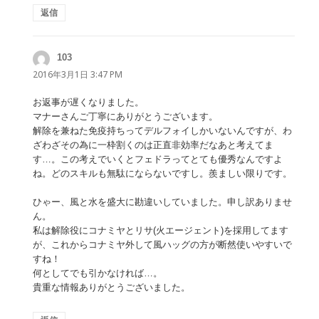
返信
103
よ
り:
2016年3月1日 3:47 PM
お返事が遅くなりました。
マナーさんご丁寧にありがとうございます。
解除を兼ねた免疫持ちってデルフォイしかいないんですが、わ
ざわざその為に一枠割くのは正直非効率だなあと考えてま
す…。この考えでいくとフェドラってとても優秀なんですよ
ね。どのスキルも無駄にならないですし。羨ましい限りです。
ひゃー、風と水を盛大に勘違いしていました。申し訳ありませ
ん。
私は解除役にコナミヤとリサ(火エージェント)を採用してます
が、これからコナミヤ外して風ハッグの方が断然使いやすいで
すね！
何としてでも引かなければ…。
貴重な情報ありがとうございました。