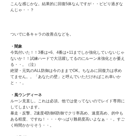
こんな感じかな。結果的に回復5体なんですが・・ビビり過ぎな
んじゃ・・？
ついでに各キャラの改善点などを。
・闇象
今気付いた！！3番は+6、4番は+11までしか強化していないじゃ
ないか！！試練ハードで大活躍してるのにルーン未強化とか萎え
る・・。（泣）
絶望・元気のALL防御は今のままでOK。ちなみに回復力は求め
てません。。「あなたの壁」と呼んでいただければこれ幸いか
と・・。
・風ウンディーネ
ルーン見直し。これは必須。他では使ってないのでレイド専用に
してしまいます。
暴走・反撃、2速度4防御6防御でクリ率高め、速度高め、的中も
ある程度、ですね！・・・やっぱり難易度高いよなぁ・・。すご
く時間かかりそう・・。