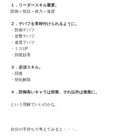
１．リーダースキル重要。
防御＝抵抗＞体力＞速度
２．デバフを常時付けられるように。
・防御デバフ
・攻撃デバフ
・速度デバフ
・ミスUP
・回復妨害
３．必須スキル。
・回復
・弱化解除
４．防御高いキャラは前衛、それ以外は後衛に。
という理解でいいのかな。
自分の手持ちで考えてみると・・・、