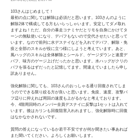
103さんはじめまして！
最初の点に関しては解除は必須だと思います。103さんのように
解除2体で構成してる方もいらっしゃいます。安定してダメ取れ
ますよね！ただ、自分の暴走コナミヤだとリモを自身にかけてタ
ーンの無駄使いになり、デバフもないので交代させたいと思って
います。なので前列に水デスナイなどを入れてデバフ、解除・免
疫と全部のスキルが役に立つ様にしようと考えています。あと、
風ハッグのスキルは全体解除とシールド、ゲージダウンと速度デ
バフ、味方のゲージ上げだったかと思います。水ハッグがクリの
バフを張るはずだったと記憶してます。間違えていましたら申し
訳ありません。
強化解除に関しても、103さんのおっしゃる通り回復されてしま
うのでできる限り絞る方が良いと思います。免疫、速度、攻撃バ
フ辺りに抑えれば周回の速度も上がるかなと考えております。
今、4階周回時のメンバー全員デスナイに反撃は1セットは入れて
います。後はカリンも回復阻害入れれますし、強化解除時に回復
はなかなかされないです。
質問の答えになっているか若干不安ですが何か聞きたい事あれば
また聞いてください。よろしくお願いします。