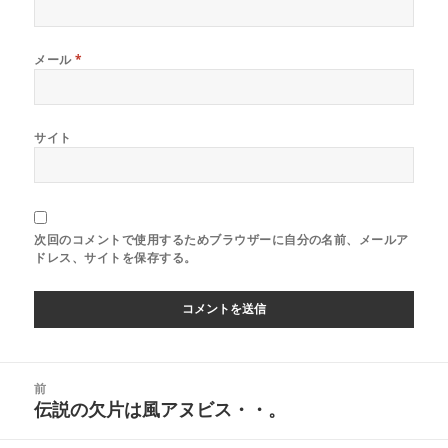
メール
*
サイト
次回のコメントで使用するためブラウザーに自分の名前、メールア
ドレス、サイトを保存する。
投
前
稿
伝説の欠片は風アヌビス・・。
前
ナ
の
ビ